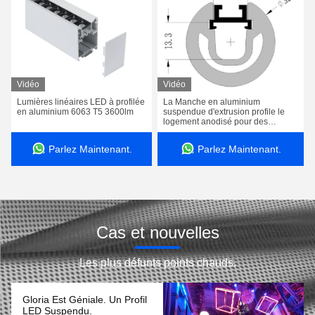
Vidéo
Vidéo
Lumières linéaires LED à profilée
La Manche en aluminium
en aluminium 6063 T5 3600lm
suspendue d'extrusion profile le
logement anodisé pour des
lumières de bande de LED
Parlez Maintenant.
Parlez Maintenant.
Cas et nouvelles
Les plus défunts points chauds.
Gloria Est Géniale. Un Profil
LED Suspendu.