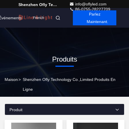
info@oflyled.com
Shenzhen Ofly Technology Co.,Limited
86-0755-28227709
Parlez
Événements
French
Maintenant.
Produits
Maison
>
Shenzhen Ofly Technology Co.,Limited Produits En
Ligne
Produit