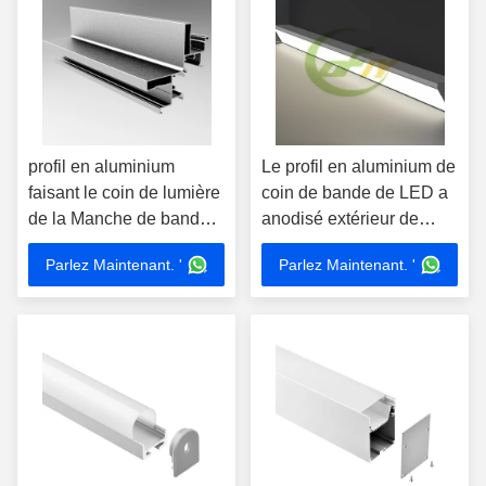
profil en aluminium
Le profil en aluminium de
faisant le coin de lumière
coin de bande de LED a
de la Manche de bande
anodisé extérieur de
de 68*68mm LED 90
16*20mm monté pour
Parlez Maintenant. '
Parlez Maintenant. '
degrés pour la cuisine
l'éclairage