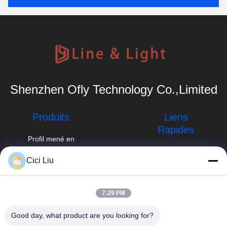
Shenzhen Ofly Technology Co.,Limited
Produits
Liens
Rapides
Profil mené en
aluminium
Profil d'entreprise
info@oflyled.com
Cici Liu
Profil monté
Visite d'usine
extérieur de LED
86-0755-
28227709
Contrôle de
7:29 PM
profil enfoncé de
qualité
LED
8ème usine,
Good day, what product are you looking for?
zone industrielle de
Nouvelles