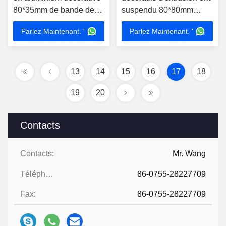
80*35mm de bande de
suspendu 80*80mm
logement léger de la
logeant pour des
Parlez Maintenant. '
Parlez Maintenant. '
grande pièce LED
lumières de LED
13
14
15
16
17
18
19
20
Contacts
Contacts:
Mr. Wang
Téléphone:
86-0755-28227709
Fax:
86-0755-28227709