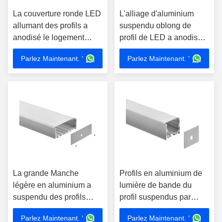
La couverture ronde LED
L'alliage d'aluminium
allumant des profils a
suspendu oblong de
anodisé le logement
profil de LED a anodisé
suspendu d'alliage
le diffuseur 55*75mm de
Parlez Maintenant. '
Parlez Maintenant. '
d'aluminium
la Manche de LED
La grande Manche
Profils en aluminium de
légère en aluminium a
lumière de bande du
suspendu des profils
profil suspendus par
décoratifs pour la bande
40*35mm LED de la
Parlez Maintenant. '
Parlez Maintenant. '
de LED
cuisine LED