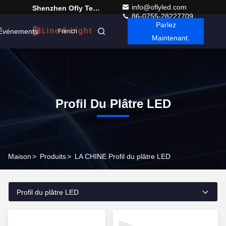
info@oflyled.com
Shenzhen Ofly Technology Co.,Limited
86-0755-28227709
Parlez
Événements
French
Maintenant.
Profil Du Plâtre LED
Maison
>
Produits
>
LA CHINE Profil du plâtre LED
Profil du plâtre LED