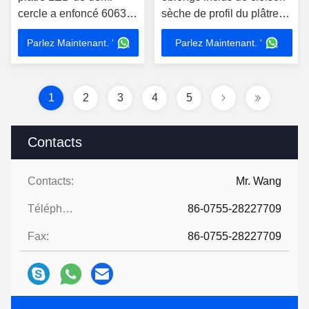
cercle a enfoncé 6063
sèche de profil du plâtre
T5 l'alliage d'aluminium
LED de gypse 39*15mm
Parlez Maintenant. '
Parlez Maintenant. '
65*28mm
1
2
3
4
5
Contacts
Contacts:
Mr. Wang
Téléphone:
86-0755-28227709
Fax:
86-0755-28227709