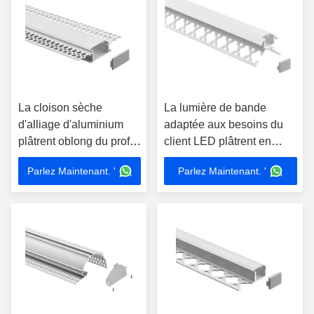
La cloison sèche
La lumière de bande
d'alliage d'aluminium
adaptée aux besoins du
plâtrent oblong du profil
client LED plâtrent en
76*15mm de LED
gypse de cloison sèche
Parlez Maintenant. '
Parlez Maintenant. '
anodisée pour la
incorporé par 41*28mm de
lumière Frameless de
la Manche
mur