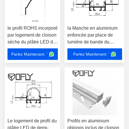
le profil ROHS incorporé
la Manche en aluminium
par logement de cloison
enfoncée par place de
sèche du plâtre LED de
lumière de bande du
104*37.6mm a approuvé
gypse LED de cloison
Parlez Maintenant. '
Parlez Maintenant. '
sèche de profil du plâtre
LED de 65*28mm
Le logement de profil du
Profils en aluminium
plâtre LED de demi-
oblongs inclus de cloison