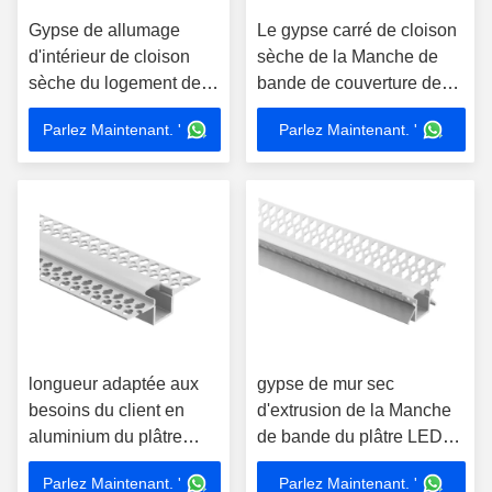
Gypse de allumage
Le gypse carré de cloison
d'intérieur de cloison
sèche de la Manche de
sèche du logement de
bande de couverture de
lumière de la Manche de
PC de profil du plâtre LED
Parlez Maintenant. '
Parlez Maintenant. '
bande du plâtre LED
a anodisé 35*11mm
91*51mm
longueur adaptée aux
gypse de mur sec
besoins du client en
d'extrusion de la Manche
aluminium du plâtre
de bande du plâtre LED
LED de 56*15mm de
de forme de v de 46*15mm
Parlez Maintenant. '
Parlez Maintenant. '
rhéostat de haute qualité
pour l'éclairage doux