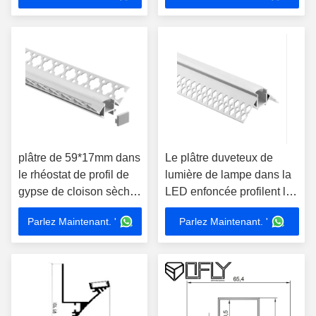
oblong de profil
plâtre de 59*17mm dans
Le plâtre duveteux de
le rhéostat de profil de
lumière de lampe dans la
gypse de cloison sèche
LED enfoncée profilent la
de la Manche de LED
forme de v de gypse de
Parlez Maintenant. '
Parlez Maintenant. '
avec le sens
cloison sèche de
53*15mm