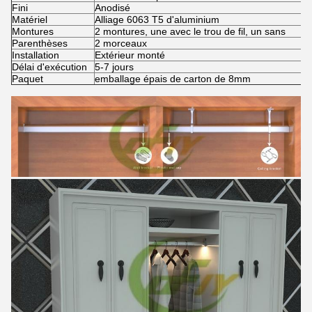
Fini
Anodisé
Matériel
Alliage 6063 T5 d'aluminium
Montures
2 montures, une avec le trou de fil, un sans
Parenthèses
2 morceaux
Installation
Extérieur monté
Délai d'exécution
5-7 jours
Paquet
emballage épais de carton de 8mm