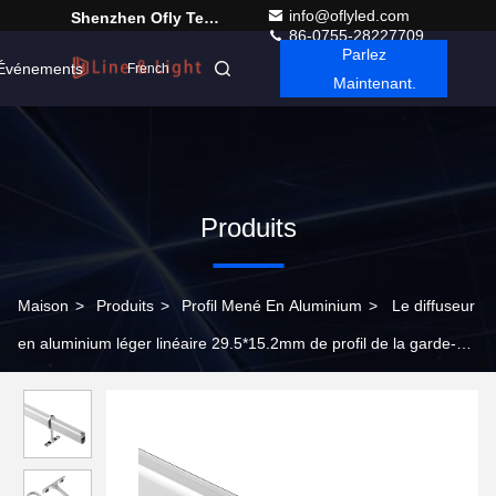
info@oflyled.com
Shenzhen Ofly Technology Co.,Limited
86-0755-28227709
Parlez
Événements
French
Maintenant.
Produits
Maison
>
Produits
>
Profil Mené En Aluminium
>
Le diffuseur
en aluminium léger linéaire 29.5*15.2mm de profil de la garde-
robe LED a anodisé