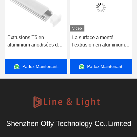
Vidéo
Extrusions T5 en
La surface a monté
aluminium anodisées du
l'extrusion en aluminium
profil 6063 de 8*12mm
17.3*8.2mm de profil de
LED pour l'éclairage de
LED pour la bande de
Parlez Maintenant.
Parlez Maintenant.
LED
LED
Shenzhen Ofly Technology Co.,Limited