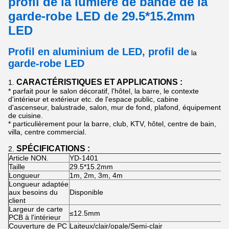
profil de la lumière de bande de la
garde-robe LED de 29.5*15.2mm
LED
Profil en aluminium de LED
,
profil
de
la
garde-robe
LED
CARACTÉRISTIQUES ET APPLICATIONS :
1.
* parfait pour
le salon décoratif, l'hôtel, la barre, le contexte
d'intérieur et extérieur etc. de l'espace public, cabine
d'ascenseur, balustrade, salon, mur de fond, plafond, équipement
de cuisine.
* particulièrement pour la barre, club, KTV, hôtel, centre de bain,
villa, centre commercial.
SPÉCIFICATIONS :
2.
Article NON.
YD-1401
Taille
29.5*15.2mm
Longueur
1m, 2m, 3m, 4m
Longueur adaptée
aux besoins du
Disponible
client
Largeur de carte
≤12.5mm
PCB à l'intérieur
Couverture de PC
Laiteux/clair/opale/Semi-clair