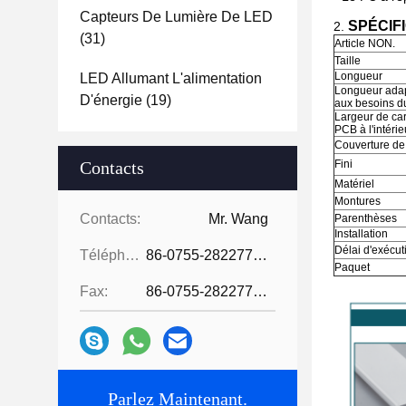
Capteurs De Lumière De LED
SPÉCIFI
2.
(31)
Article NON.
Taille
Longueur
LED Allumant L'alimentation
Longueur ada
D'énergie
(19)
aux besoins du
Largeur de car
PCB à l'intérie
Couverture d
Contacts
Fini
Matériel
Montures
Contacts:
Mr. Wang
Parenthèses
Installation
Délai d'exécut
Téléphone:
86-0755-28227709
Paquet
Fax:
86-0755-28227709
Parlez Maintenant.