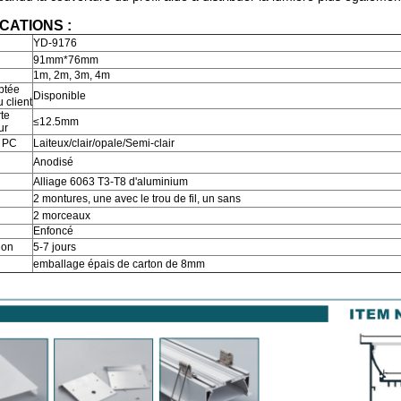
CATIONS :
YD-9176
91mm*76mm
1m, 2m, 3m, 4m
ptée
Disponible
 client
te
≤12.5mm
ur
e PC
Laiteux/clair/opale/Semi-clair
Anodisé
Alliage 6063 T3-T8 d'aluminium
2 montures, une avec le trou de fil, un sans
2 morceaux
Enfoncé
ion
5-7 jours
emballage épais de carton de 8mm