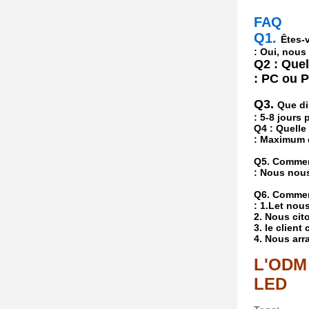
FAQ
Q1.
Êtes-
: Oui, nou
Q2 : Quel
: PC ou 
Q3.
Que di
: 5-8 jours
Q4 : Quelle
: Maximum d
Q5. Commen
: Nous nous
Q6. Commen
: 1.Let nou
2. Nous cit
3. le client
4. Nous arr
L'ODM 
LED