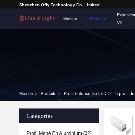
Shenzhen Ofly Technology Co.,Limited
Expositi
Maison
Produits
VR
Maison
>
Produits
>
Profil Enfoncé De LED
>
le profil 
Catégories
Profil Mené En Aluminium
(32)