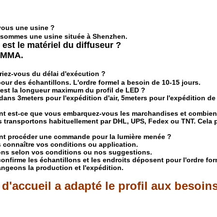
vous une usine ?
s sommes une usine située à Shenzhen.
 est le matériel du diffuseur ?
PMMA.
riez-vous du délai d'exécution ?
 pour des échantillons. L'ordre formel a besoin de 10-15 jours.
 est la longueur maximum du profil de LED ?
ans 3meters pour l'expédition d'air, 5meters pour l'expédition de
t est-ce que vous embarquez-vous les marchandises et combien 
 transportons habituellement par DHL, UPS, Fedex ou TNT. Cela pr
t procéder une commande pour la lumière menée ?
s connaître vos conditions ou application.
ons selon vos conditions ou nos suggestions.
 confirme les échantillons et les endroits déposent pour l'ordre for
angeons la production et l'expédition.
d'accueil a adapté le profil aux besoin