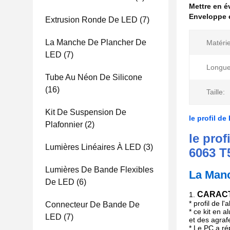
Mettre en 
Enveloppe 
Extrusion Ronde De LED
(7)
La Manche De Plancher De
Matérie
LED
(7)
Longue
Tube Au Néon De Silicone
(16)
Taille:
Kit De Suspension De
le profil d
Plafonnier
(2)
le pro
Lumières Linéaires À LED
(3)
6063 T
Lumières De Bande Flexibles
La Man
De LED
(6)
CARACT
1.
* profil de 
Connecteur De Bande De
* ce kit en 
LED
(7)
et des agraf
* Le PC a ré