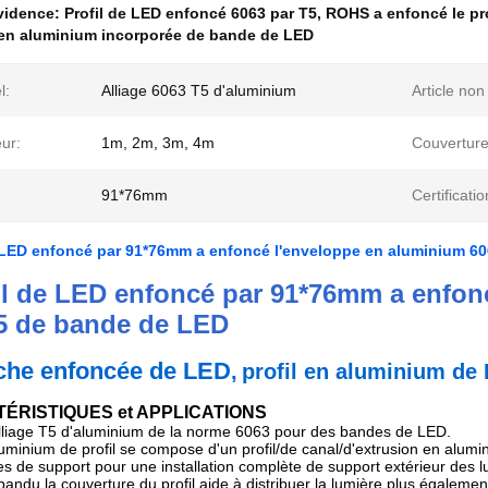
évidence:
Profil de LED enfoncé 6063 par T5
,
ROHS a enfoncé le pr
en aluminium incorporée de bande de LED
l:
Alliage 6063 T5 d'aluminium
Article non 
ur:
1m, 2m, 3m, 4m
Couverture
91*76mm
Certificatio
e LED enfoncé par 91*76mm a enfoncé l'enveloppe en aluminium 6
fil de LED enfoncé par 91*76mm a enfon
5 de bande de LED
che enfoncée de LED
,
profil
en aluminium
de
ÉRISTIQUES et APPLICATIONS
l'alliage T5 d'aluminium de la norme 6063 pour des bandes de LED.
aluminium de profil se compose d'un profil/de canal/d'extrusion en alu
es de support pour une installation complète de support extérieur des
pandu la couverture du profil aide à distribuer la lumière plus égalemen