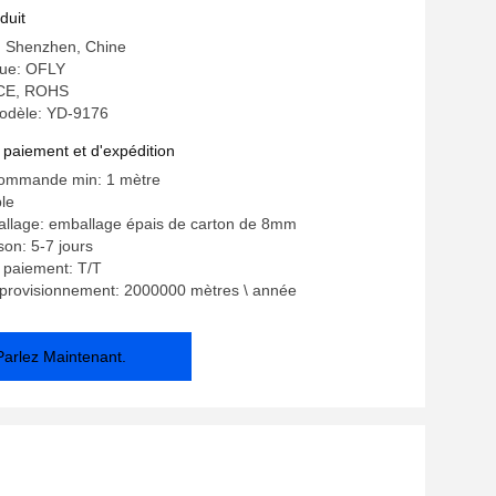
duit
e: Shenzhen, Chine
ue: OFLY
: CE, ROHS
odèle: YD-9176
 paiement et d'expédition
commande min: 1 mètre
ble
allage: emballage épais de carton de 8mm
ison: 5-7 jours
 paiement: T/T
pprovisionnement: 2000000 mètres \ année
Parlez Maintenant.