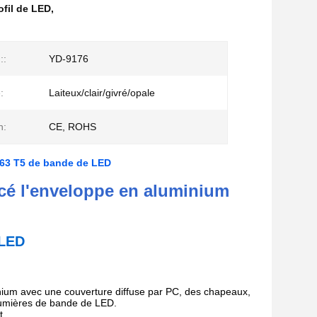
ofil de LED
,
::
YD-9176
:
Laiteux/clair/givré/opale
n:
CE, ROHS
063 T5 de bande de LED
cé l'enveloppe en aluminium
 LED
minium avec une couverture diffuse par PC, des chapeaux,
 lumières de bande de LED.
t.