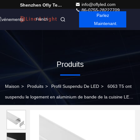
info@oflyled.com
Shenzhen Ofly Technology Co.,Limited
86-0755-28227709
Parlez
Événements
French
Maintenant.
Produits
Maison
>
Produits
>
Profil Suspendu De LED
>
6063 T5 ont
suspendu le logement en aluminium de bande de la cuisine LED
du profil 50*35mm de LED