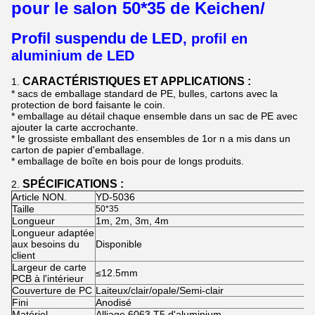
pour le salon 50*35 de Keichen/
Profil suspendu de LED
,
profil en
aluminium de LED
CARACTÉRISTIQUES ET APPLICATIONS :
1.
*
sacs de emballage standard de PE, bulles, cartons avec la
protection de bord faisante le coin.
* emballage au détail chaque ensemble dans un sac de PE avec
ajouter la carte accrochante.
* le grossiste emballant des ensembles de 1or n a mis dans un
carton de papier d'emballage.
* emballage de boîte en bois pour de longs produits.
SPÉCIFICATIONS :
2.
Article NON.
YD-5036
Taille
50*35
Longueur
1m, 2m, 3m, 4m
Longueur adaptée
aux besoins du
Disponible
client
Largeur de carte
≤12.5mm
PCB à l'intérieur
Couverture de PC
Laiteux/clair/opale/Semi-clair
Fini
Anodisé
Matériel
Alliage 6063 T5 d'aluminium