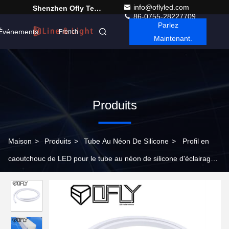
info@oflyled.com
Shenzhen Ofly Technology Co.,Limited
86-0755-28227709
Parlez
Événements
French
Maintenant.
Produits
Maison
>
Produits
>
Tube Au Néon De Silicone
>
Profil en
caoutchouc de LED pour le tube au néon de silicone d'éclairage
de bande 16*16mm