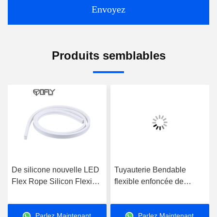
Envoyez
Produits semblables
De silicone nouvelle LED
Tuyauterie Bendable
Flex Rope Silicon Flexible
flexible enfoncée de
LED bande au néon
silicone de la corde
20*10mm de lumière du
6.5*13mm de lampe au
Parlez Maintenant.
Parlez Maintenant.
tube au néon
néon pour des lumières