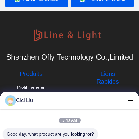
de LED
Shenzhen Ofly Technology Co.,Limited
Produits
Liens
Rapides
Profil mené en
aluminium
Profil d'entreprise
info@oflyled.com
Cici Liu
Profil monté
Visite d'usine
extérieur de LED
86-0755-
28227709
Contrôle de
3:43 AM
profil enfoncé de
qualité
LED
8ème usine,
Good day, what product are you looking for?
zone industrielle de
Nouvelles