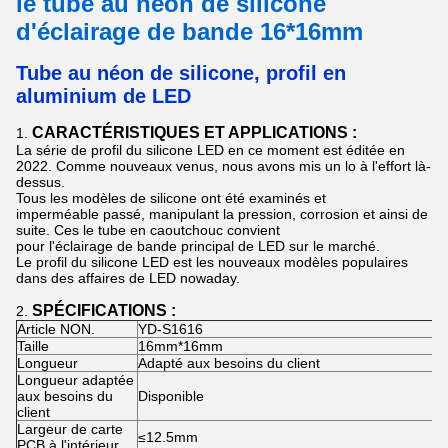
le tube au néon de silicone
d'éclairage de bande 16*16mm
Tube au néon de silicone
,
profil en
aluminium de LED
CARACTÉRISTIQUES ET APPLICATIONS :
1.
La série de profil du silicone LED en ce moment est éditée en
2022. Comme nouveaux venus, nous avons mis un lo à l'effort là-
dessus.
Tous les modèles de silicone ont été examinés et
imperméable passé, manipulant la pression, corrosion et ainsi de
suite. Ces le tube en caoutchouc convient
pour l'éclairage de bande principal de LED sur le marché.
Le profil du silicone LED est les nouveaux modèles populaires
dans des affaires de LED nowaday.
SPÉCIFICATIONS :
2.
Article NON.
YD-S1616
Taille
16mm*16mm
Longueur
Adapté aux besoins du client
Longueur adaptée
aux besoins du
Disponible
client
Largeur de carte
≤12.5mm
PCB à l'intérieur