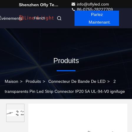
info@oflyled.com
Shenzhen Ofly Technology Co.,Limited
86-0755-28227709
Parlez
Événements
French
Maintenant.
Produits
Maison
>
Produits
>
Connecteur De Bande De LED
>
2
transparents Pin Led Strip Connector IP20 5A UL-94-V0 ignifuge