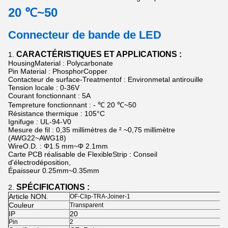
20 ℃~50
Connecteur de bande de LED
CARACTÉRISTIQUES ET APPLICATIONS :
1.
HousingMaterial : Polycarbonate
Pin Material : PhosphorCopper
Contacteur de surface-Treatmentof : Environmetal antirouille
Tension locale : 0-36V
Courant fonctionnant : 5A
Tempreture fonctionnant : - ℃ 20 ℃~50
Résistance thermique : 105°C
Ignifuge : UL-94-V0
Mesure de fil : 0,35 millimètres de ² ~0,75 millimètre
(AWG22~AWG18)
WireO.D. : Φ1.5 mm~Φ 2.1mm
Carte PCB réalisable de FlexibleStrip : Conseil
d'électrodéposition,
Épaisseur 0.25mm~0.35mm
SPÉCIFICATIONS :
2.
Article NON.
OF-Clip-TRA-Joiner-1
Couleur
Transparent
IP
20
Pin
2