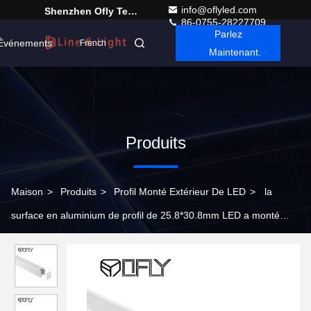
info@oflyled.com
Shenzhen Ofly Technology Co.,Limited
86-0755-28227709
Parlez
Événements
French
Maintenant.
Produits
Maison
>
Produits
>
Profil Monté Extérieur De LED
>
la
surface en aluminium de profil de 25.8*30.8mm LED a monté
laiteux/clair/givré/Opal Cover