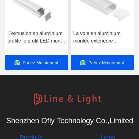
L'extrusion en aluminium
La voie en aluminium
profile le profil LED monté
montée extérieure
par surface 17*14mm
16*6mm de la Manche de
bande de l'enveloppe
Parlez Maintenant.
Parlez Maintenant.
LED a anodisé
Shenzhen Ofly Technology Co.,Limited
Produits
Liens