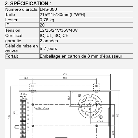
2. SPÉCIFICATION :
Numéro d'article.
LRS-350
Taille
215*115*30mm(L*W*H)
Lester
0,76 kg
IP
20
Tension
12/15/24V/36V/48V
Certificat
IC, UL, 3C, CE
garantie
2 années
Délai de mise en
5-7 jours
œuvre
Forfait
Emballage en carton de 8 mm d'épaisseur