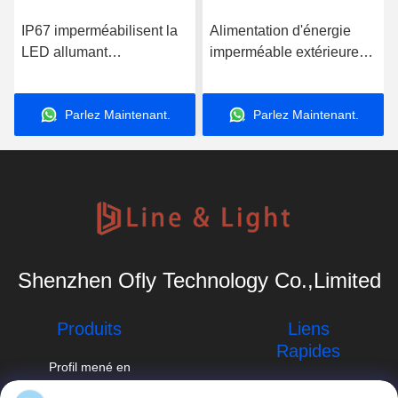
IP67 imperméabilisent la
Alimentation d'énergie
LED allumant
imperméable extérieure
l'alimentation d'énergie
de 12V LED IP65 IP67
LPV-100 190*52*37mm
HLG-320H
Parlez Maintenant.
Parlez Maintenant.
5V - 48V
252*90*43.8mm
Shenzhen Ofly Technology Co.,Limited
Produits
Liens
Rapides
Profil mené en
aluminium
Profil d'entreprise