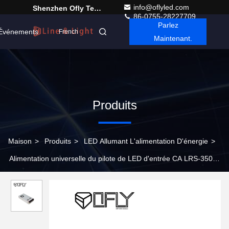
info@oflyled.com
Shenzhen Ofly Technology Co.,Limited
86-0755-28227709
Parlez
Événements
French
Maintenant.
Produits
Maison
>
Produits
>
LED Allumant L'alimentation D'énergie
>
Alimentation universelle du pilote de LED d'entrée CA LRS-350
Utilisation en intérieur MW Driver IP20