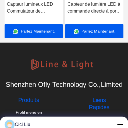
Capteur lumineux LED
Capteur de lumière LED à
Commutateur de
commande directe à porte
commande induction à
unique Capteur de porte
porte unique
sans fil
Parlez Maintenant.
Parlez Maintenant.
Shenzhen Ofly Technology Co.,Limited
Produits
Liens
Rapides
Profil mené en
aluminium
Profil d'entreprise
info@oflyled.com
Cici Liu