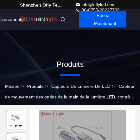
info@oflyled.com
Shenzhen Ofly Technology Co.,Limited
86-0755-28227709
Parlez
Événements
French
Maintenant.
Produits
Maison
>
Produits
>
Capteurs De Lumière De LED
>
Capteur
de mouvement des ondes de la main de la lumière LED, contrôle
principal en retrait avec fonction d'assombrissement