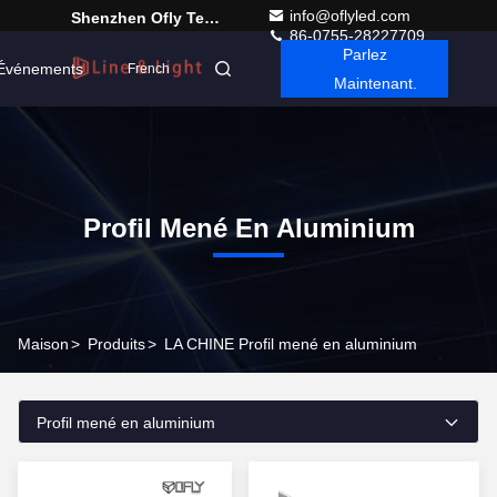
info@oflyled.com
Shenzhen Ofly Technology Co.,Limited
86-0755-28227709
Parlez
Événements
French
Maintenant.
Profil Mené En Aluminium
Maison
>
Produits
>
LA CHINE Profil mené en aluminium
Profil mené en aluminium