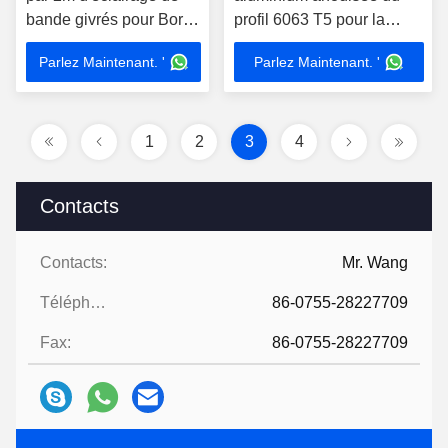
bande givrés pour Borad
profil 6063 T5 pour la
en verre Lighing
lumière artificielle
Parlez Maintenant. '
Parlez Maintenant. '
duveteuse
1
2
3
4
Contacts
Contacts:
Mr. Wang
Téléphone:
86-0755-28227709
Fax:
86-0755-28227709