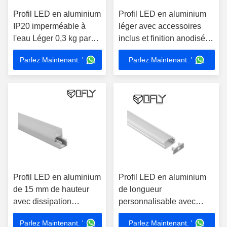
Profil LED en aluminium
Profil LED en aluminium
IP20 imperméable à
léger avec accessoires
l'eau Léger 0,3 kg par
inclus et finition anodisée
mètre Compatible avec
pour les solutions
Parlez Maintenant. '
Parlez Maintenant. '
des bandes LED de 12
d'éclairage LED
mm
Profil LED en aluminium
Profil LED en aluminium
de 15 mm de hauteur
de longueur
avec dissipation
personnalisable avec
thermique pour bandes
finition anodisée et options
Parlez Maintenant. '
Parlez Maintenant. '
LED de 12 mm
de surface en poudre ou