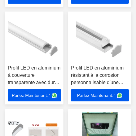
brossée
Profil LED en aluminium
Profil LED en aluminium
à couverture
résistant à la corrosion
transparente avec durée
personnalisable d'une
de vie variable et
longueur de 1 mètre pour
Parlez Maintenant. '
Parlez Maintenant. '
conception de canal
le boîtier de canal de
d'éclairage élégant pour
bande LED
les bandes LED