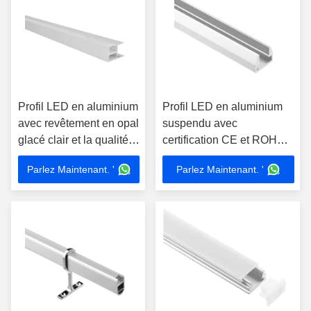
Profil LED en aluminium
Profil LED en aluminium
avec revêtement en opal
suspendu avec
glacé clair et la qualité
certification CE et ROHS
IP20 IP65 et longueur
et plusieurs options de
Parlez Maintenant. '
Parlez Maintenant. '
personnalisable pour
couverture pour l'éclairage
l'installation de bandes
moderne
LED