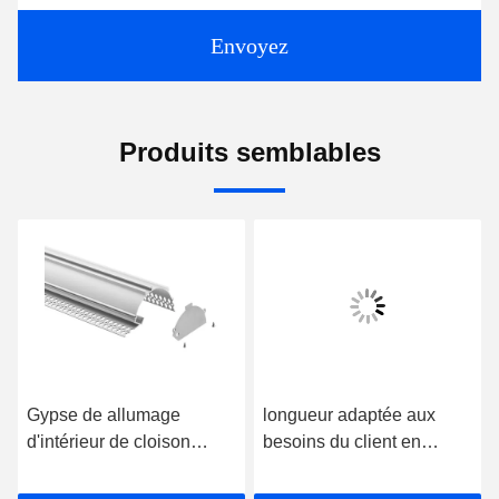
Envoyez
Produits semblables
Gypse de allumage
longueur adaptée aux
d'intérieur de cloison
besoins du client en
sèche du logement de
aluminium du plâtre LED
lumière de la Manche de
de 56*15mm de rhéostat