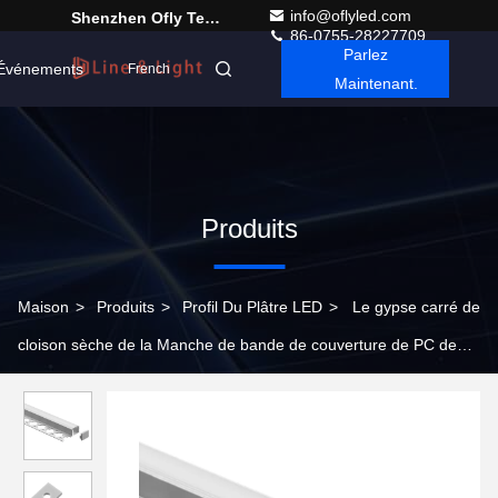
info@oflyled.com
Shenzhen Ofly Technology Co.,Limited
86-0755-28227709
Parlez
Événements
French
Maintenant.
Produits
Maison
>
Produits
>
Profil Du Plâtre LED
>
Le gypse carré de
cloison sèche de la Manche de bande de couverture de PC de
profil du plâtre LED a anodisé 35*11mm