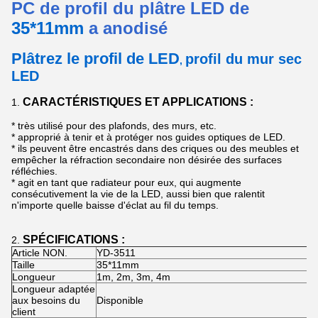
PC de profil du plâtre LED de
35*11mm
a anodisé
Plâtrez le profil de LED
profil du mur sec
,
LED
CARACTÉRISTIQUES ET APPLICATIONS :
1.
*
très utilisé pour des plafonds, des murs, etc.
* approprié à tenir et à protéger nos guides optiques de LED.
* ils peuvent être encastrés dans des criques ou des meubles et
empêcher la réfraction secondaire non désirée des surfaces
réfléchies.
* agit en tant que radiateur pour eux, qui augmente
consécutivement la vie de la LED, aussi bien que ralentit
n'importe quelle baisse d'éclat au fil du temps.
SPÉCIFICATIONS :
2.
Article NON.
YD-3511
Taille
35*11mm
Longueur
1m, 2m, 3m, 4m
Longueur adaptée
aux besoins du
Disponible
client