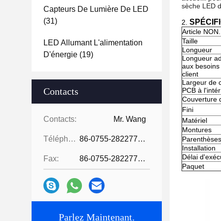
sèche LED da
Capteurs De Lumière De LED
(31)
SPÉCIFI
2.
Article NON.
Taille
LED Allumant L'alimentation
Longueur
D'énergie
(19)
Longueur a
aux besoins
client
Largeur de 
Contacts
PCB à l'intér
Couverture 
Fini
Contacts:
Mr. Wang
Matériel
Montures
Téléphone:
86-0755-28227709
Parenthèse
Installation
Délai d'exéc
Fax:
86-0755-28227709
Paquet
Parlez Maintenant.