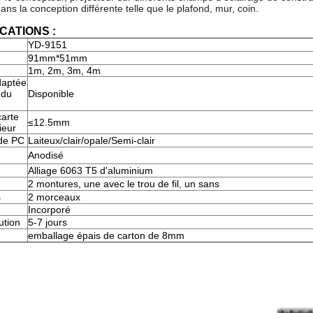
ns la conception différente telle que le plafond, mur, coin.
CATIONS :
YD-9151
91mm*51mm
1m, 2m, 3m, 4m
daptée
 du
Disponible
carte
≤12.5mm
ieur
de PC
Laiteux/clair/opale/Semi-clair
Anodisé
Alliage 6063 T5 d'aluminium
2 montures, une avec le trou de fil, un sans
s
2 morceaux
Incorporé
ution
5-7 jours
emballage épais de carton de 8mm