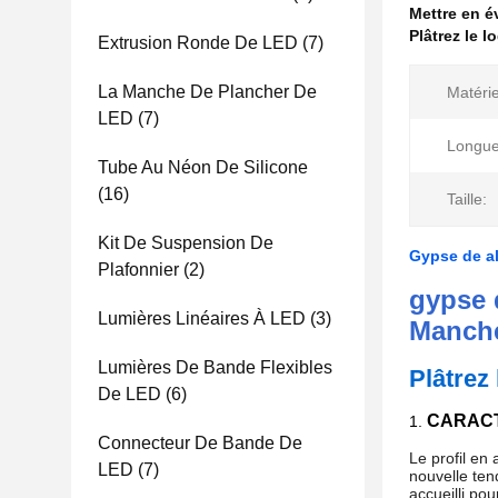
Mettre en 
Plâtrez le 
Extrusion Ronde De LED
(7)
La Manche De Plancher De
Matérie
LED
(7)
Longue
Tube Au Néon De Silicone
(16)
Taille:
Kit De Suspension De
Gypse de al
Plafonnier
(2)
gypse
Lumières Linéaires À LED
(3)
Manche
Lumières De Bande Flexibles
Plâtrez 
De LED
(6)
CARACT
1.
Connecteur De Bande De
Le profil en
LED
(7)
nouvelle ten
accueilli po