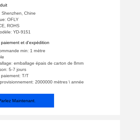
ED 91*51mm
duit
e: Shenzhen, Chine
ue: OFLY
: CE, ROHS
odèle: YD-9151
 paiement et d'expédition
commande min: 1 mètre
ble
allage: emballage épais de carton de 8mm
ison: 5-7 jours
 paiement: T/T
pprovisionnement: 2000000 mètres \ année
Parlez Maintenant.