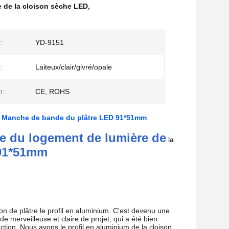
 de la cloison sèche LED
,
:
YD-9151
:
Laiteux/clair/givré/opale
n:
CE, ROHS
la Manche de bande du plâtre LED 91*51mm
he du logement de lumière de
la
91*51mm
on de plâtre le profil en aluminium. C'est devenu une
 merveilleuse et claire de projet, qui a été bien
uction. Nous avons le profil en aluminium de la cloison