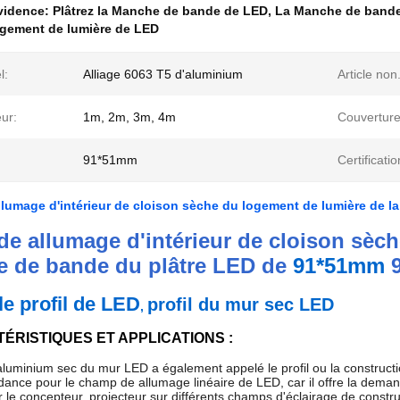
évidence:
Plâtrez la Manche de bande de LED
,
La Manche de bande
logement de lumière de LED
l:
Alliage 6063 T5 d'aluminium
Article non.
ur:
1m, 2m, 3m, 4m
Couverture
91*51mm
Certificatio
lumage d'intérieur de cloison sèche du logement de lumière de 
de allumage d'intérieur de cloison sèc
 de bande du plâtre LED de
91*51mm
le profil de LED
profil du mur sec LED
,
ÉRISTIQUES ET APPLICATIONS :
 aluminium sec du mur LED a également appelé le profil ou la constructi
dance pour le champ de allumage linéaire de LED, car il offre la demande
ur le concepteur, projecteur sur différents champs d'éclairage de constr