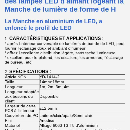
des lampes LED d'aimant logeant la
Manche de lumière de forme de H
La Manche en aluminium de LED, a
enfoncé le profil de LED
CARACTÉRISTIQUES ET APPLICATIONS :
1.
* après l'intérieur convenable de lumières de bande de LED, peut
fournir l'éclairage doux et ambiant d'humeur
* offrez l'excellente distribution légère, sans tache lumineuse
*
excellent pour le plafond, les escaliers, les armoires, l'éclairage
de bureau, etc.
SPÉCIFICATIONS :
2.
Article NON.
YD-1414-2
Taille
14mm*18mm
Longueur
1m, 2m, 3m, 4m
Longueur adaptée
aux besoins du
Disponible
client
Largeur de carte
≤12.5mm
PCB à l'intérieur
Couverture de PC
Laiteux/clair/opale/Semi-clair
Fini
Anodisé
Matériel
Alliage 6063 T3-T8 d'aluminium