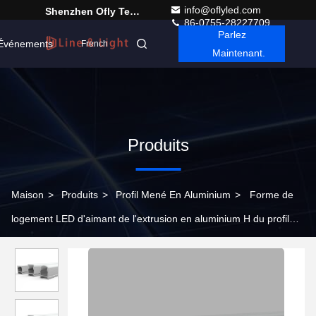
info@oflyled.com
Shenzhen Ofly Technology Co.,Limited
86-0755-28227709
Parlez
Événements
French
Maintenant.
Produits
Maison
>
Produits
>
Profil Mené En Aluminium
>
Forme de
logement LED d'aimant de l'extrusion en aluminium H du profil
14*18mm des lampes