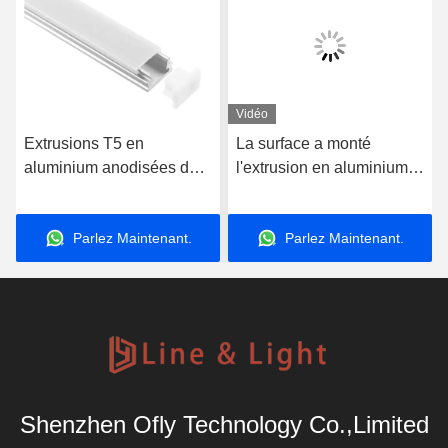
Vidéo
Extrusions T5 en
La surface a monté
aluminium anodisées du
l'extrusion en aluminium
profil 6063 de 8*12mm
17.3*8.2mm de profil de
LED pour l'éclairage de
LED pour la bande de
Parlez Maintenant.
Parlez Maintenant.
LED
LED
Shenzhen Ofly Technology Co.,Limited