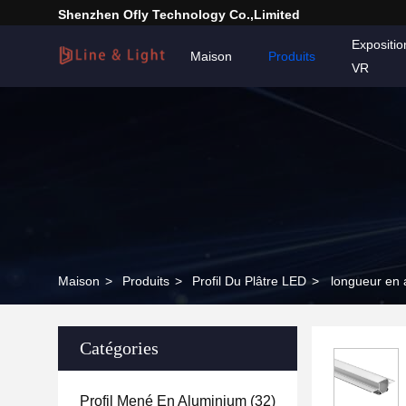
Shenzhen Ofly Technology Co.,Limited
Expositi
Maison
Produits
VR
Maison
>
Produits
>
Profil Du Plâtre LED
>
longueur en 
Catégories
Profil Mené En Aluminium
(32)