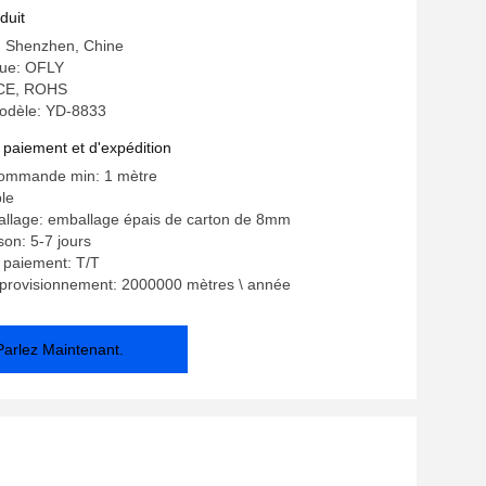
duit
e: Shenzhen, Chine
ue: OFLY
: CE, ROHS
odèle: YD-8833
 paiement et d'expédition
commande min: 1 mètre
ble
allage: emballage épais de carton de 8mm
ison: 5-7 jours
 paiement: T/T
pprovisionnement: 2000000 mètres \ année
Parlez Maintenant.