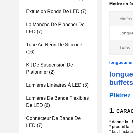
Mettre en 
Extrusion Ronde De LED
(7)
Matérie
La Manche De Plancher De
LED
(7)
Longue
Tube Au Néon De Silicone
Taille:
(16)
longueur en
Kit De Suspension De
Plafonnier
(2)
longue
buffets
Lumières Linéaires À LED
(3)
Plâtrez 
Lumières De Bande Flexibles
De LED
(6)
1.
CARAC
Connecteur De Bande De
* donne la L
LED
(7)
* produit la 
* fait l'insta