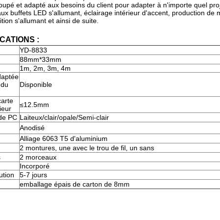
coupé et adapté aux besoins du client pour adapter à n'importe quel proj
aux buffets LED s'allumant, éclairage intérieur d'accent, production de
ion s'allumant et ainsi de suite.
CATIONS :
YD-8833
88mm*33mm
1m, 2m, 3m, 4m
daptée
 du
Disponible
carte
≤12.5mm
ieur
de PC
Laiteux/clair/opale/Semi-clair
Anodisé
Alliage 6063 T5 d'aluminium
2 montures, une avec le trou de fil, un sans
s
2 morceaux
Incorporé
ution
5-7 jours
emballage épais de carton de 8mm