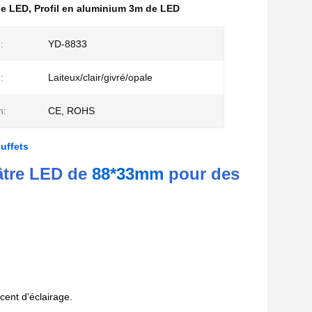
 de LED
,
Profil en aluminium 3m de LED
:
YD-8833
:
Laiteux/clair/givré/opale
n:
CE, ROHS
uffets
âtre LED de
88*33mm
pour des
cent d'éclairage.