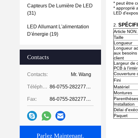
* peut être 
Capteurs De Lumière De LED
* approprié 
(31)
LED d'exposit
SPÉCIFI
2.
LED Allumant L'alimentation
Article NON.
D'énergie
(19)
Taille
Longueur
Longueur a
aux besoins
Contacts
client
Largeur de 
PCB à l'intér
Couverture 
Contacts:
Mr. Wang
Fini
Téléphone:
86-0755-28227709
Matériel
Montures
Parenthèse
Fax:
86-0755-28227709
Installation
Délai d'exéc
Paquet
Parlez Maintenant.